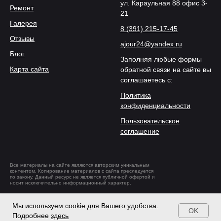
ул. Караульная 88 офис 3-
Ремонт
21
Галерея
8 (391) 215-17-45
Отзывы
ajour24@yandex.ru
Блог
Заполняя любые формы
Карта сайта
обратной связи на сайте вы
соглашаетесь с:
Политика
конфиденциальности
Пользовательское
соглашение
Все материалы на сайте являются авторским уникальным
контентом. Копирование материалов с сайта преследуется
по закону. Данный ресурс не является публичной офертой и
носит исключительно информационный характер.
Разработка и
продвижение
Мы используем cookie для Вашего удобства.
OK
Подробнее
здесь