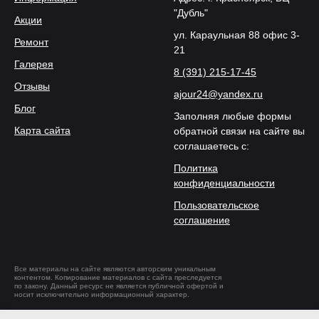
"Дубль"
Акции
ул. Караульная 88 офис 3-
Ремонт
21
Галерея
8 (391) 215-17-45
Отзывы
ajour24@yandex.ru
Блог
Заполняя любые формы
Карта сайта
обратной связи на сайте вы
соглашаетесь с:
Политика
конфиденциальности
Пользовательское
соглашение
Все материалы на сайте являются авторским уникальным
контентом. Копирование материалов с сайта преследуется
по закону. Данный ресурс не является публичной офертой и
носит исключительно информационный характер.
Разработка и