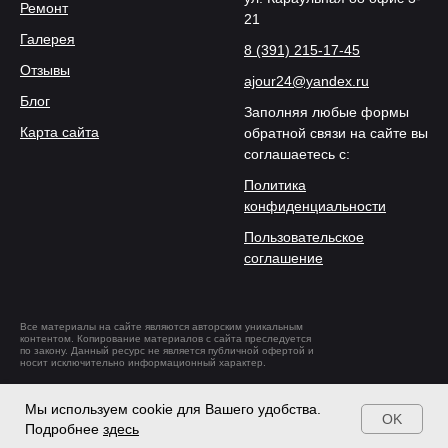
Ремонт
21
Галерея
8 (391) 215-17-45
Отзывы
ajour24@yandex.ru
Блог
Заполняя любые формы
Карта сайта
обратной связи на сайте вы
соглашаетесь с:
Политика
конфиденциальности
Пользовательское
соглашение
Все материалы на сайте являются авторским уникальным
контентом. Копирование материалов с сайта преследуется
по закону. Данный ресурс не является публичной офертой и
носит исключительно информационный характер.
Разработка и
продвижение
Мы используем cookie для Вашего удобства.
OK
Подробнее
здесь