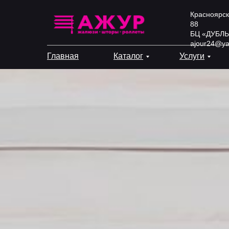
Красноярск
88
БЦ «ДУБЛЬ
ajour24@ya
Главная
Каталог
Услуги