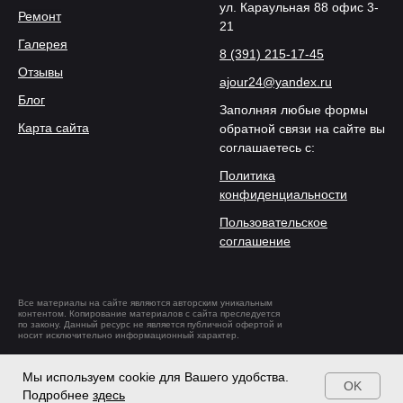
ул. Караульная 88 офис 3-
Ремонт
21
Галерея
8 (391) 215-17-45
Отзывы
ajour24@yandex.ru
Блог
Заполняя любые формы
Карта сайта
обратной связи на сайте вы
соглашаетесь с:
Политика
конфиденциальности
Пользовательское
соглашение
Все материалы на сайте являются авторским уникальным
контентом. Копирование материалов с сайта преследуется
по закону. Данный ресурс не является публичной офертой и
носит исключительно информационный характер.
Разработка и
продвижение
Мы используем cookie для Вашего удобства.
OK
Подробнее
здесь